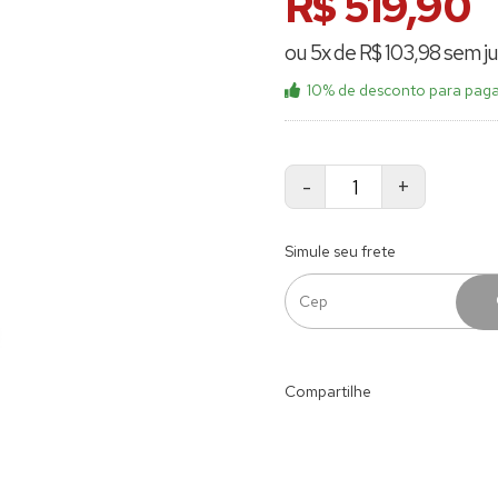
R$ 519,90
ou 5x de R$ 103,98 sem ju
10% de desconto
para paga
-
+
Simule seu frete
Compartilhe