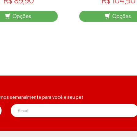
R$ 89,90
R$ 104,90
Opções
Opções
amos semanalmente para você e seu pet