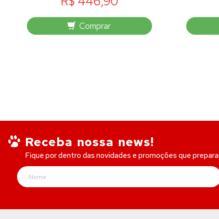
R$ 446,90
Comprar
Receba nossa news!
Fique por dentro das novidades e promoções que prepar