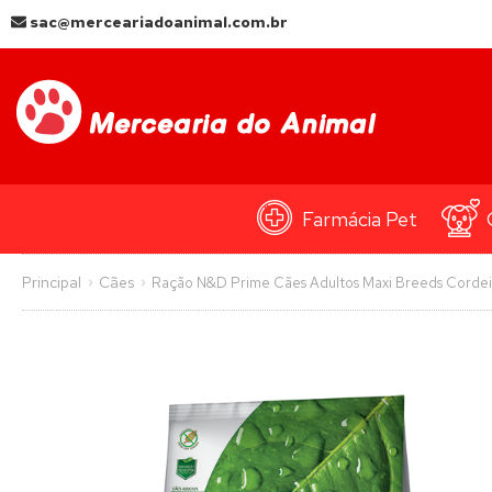
sac@merceariadoanimal.com.br
Farmácia Pet
Principal
Cães
Ração N&D Prime Cães Adultos Maxi Breeds Cordeir