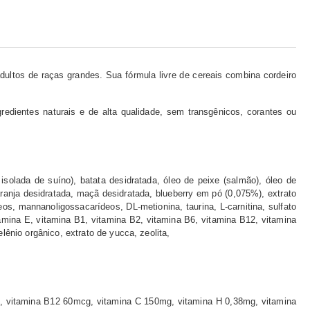
ltos de raças grandes. Sua fórmula livre de cereais combina cordeiro
redientes naturais e de alta qualidade, sem transgênicos, corantes ou
isolada de suíno), batata desidratada, óleo de peixe (salmão), óleo de
 laranja desidratada, maçã desidratada, blueberry em pó (0,075%), extrato
os, mannanoligossacarídeos, DL-metionina, taurina, L-carnitina, sulfato
itamina E, vitamina B1, vitamina B2, vitamina B6, vitamina B12, vitamina
lênio orgânico, extrato de yucca, zeolita,
mg, vitamina B12 60mcg, vitamina C 150mg, vitamina H 0,38mg, vitamina