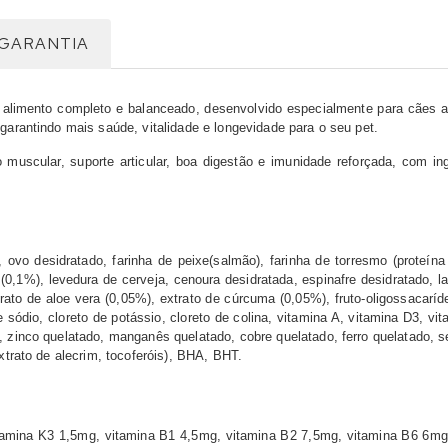
GARANTIA
limento completo e balanceado, desenvolvido especialmente para cães adu
 garantindo mais saúde, vitalidade e longevidade para o seu pet.
 muscular, suporte articular, boa digestão e imunidade reforçada, com ing
 ovo desidratado, farinha de peixe(salmão), farinha de torresmo (proteína 
um (0,1%), levedura de cerveja, cenoura desidratada, espinafre desidratado,
ato de aloe vera (0,05%), extrato de cúrcuma (0,05%), fruto-oligossacaríde
de sódio, cloreto de potássio, cloreto de colina, vitamina A, vitamina D3, v
, zinco quelatado, manganês quelatado, cobre quelatado, ferro quelatado, se
extrato de alecrim, tocoferóis), BHA, BHT.
 vitamina K3 1,5mg, vitamina B1 4,5mg, vitamina B2 7,5mg, vitamina B6 6