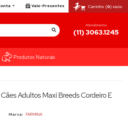
Conta
Vale-Presentes
Carrinho
(
0
) vazio
Atendimento
(11) 3063.1245
Produtos Naturais
Cães Adultos Maxi Breeds Cordeiro E
Marca:
FARMINA