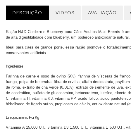
DESCRIÇÃO
VIDEOS
AVALIAÇÃO
Ração N&D Cordeiro e Blueberry para Cães Adultos Maxi Breeds é um a
de alta digestibilidade com blueberry, um poderoso antioxidante natural,
Ideal para cães de grande porte, essa ração promove o fortalecimento
conservantes artificiais.
Ingredientes
Farinha de carne e osso de ovino (9%), farinha de vísceras de frango,
frango, polpa de beterraba, fibra de ervilha, alfafa desidratada, psylli
de romã, extrato de chá verde (0,01%), extrato de semente de uva, extr
de condroitina, sulfato de glucosamina, betacaroteno, luteína, cloreto 
C, vitamina H, vitamina K3, vitamina PP, ácido fólico, ácido pantotênico
hidrolisado de fígado suíno, propionato de cálcio, antioxidante natural (
Enriquecimento Por Kg
Vitamina A 15.000 U.I., vitamina D3 1.500 U.I., vitamina E 600 U.I.,