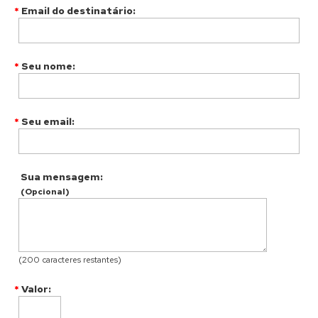
*
Email do destinatário
:
*
Seu nome
:
*
Seu email
:
Sua mensagem
:
(Opcional)
(
200
caracteres restantes
)
*
Valor
: