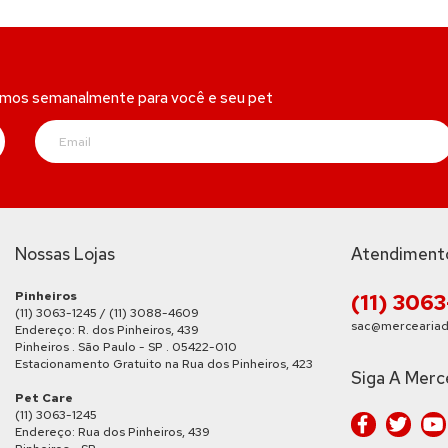
amos semanalmente para você e seu pet
Nossas Lojas
Atendiment
Pinheiros
(11) 306
(11) 3063-1245 / (11) 3088-4609
sac@merceariad
Endereço: R. dos Pinheiros, 439
Pinheiros . São Paulo - SP . 05422-010
Estacionamento Gratuito na Rua dos Pinheiros, 423
Siga A Merc
Pet Care
(11) 3063-1245
Endereço: Rua dos Pinheiros, 439