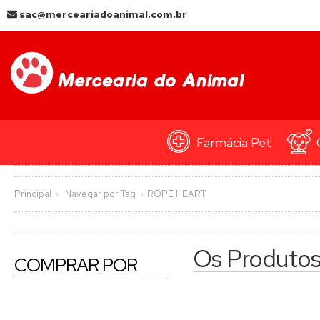
sac@merceariadoanimal.com.br
Farmácia Pet
Principal
Navegar por Tag
ROPE HEART
Os Produto
COMPRAR POR