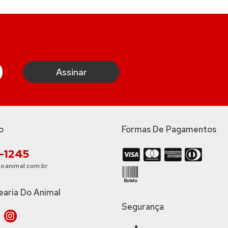
o
Formas De Pagamentos
3-1245
oanimal.com.br
earia Do Animal
Segurança