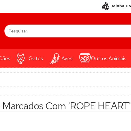
Minha C
Cães
Gatos
Aves
Outros Animais
s Marcados Com 'ROPE HEART'