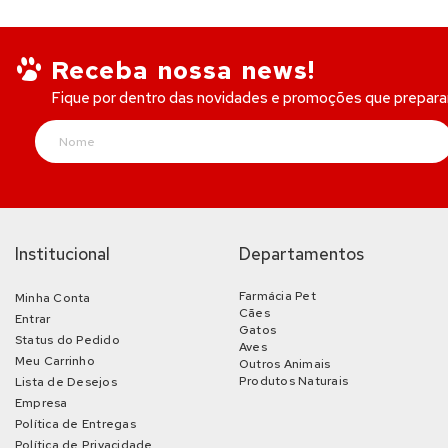
Receba nossa news!
Fique por dentro das novidades e promoções que prepar
Institucional
Departamentos
Farmácia Pet
Minha Conta
Cães
Entrar
Gatos
Status do Pedido
Aves
Meu Carrinho
Outros Animais
Produtos Naturais
Lista de Desejos
Empresa
Política de Entregas
Política de Privacidade