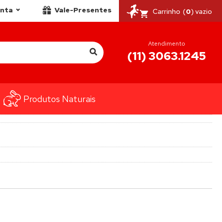
onta
Vale-Presentes
Carrinho
(
0
) vazio
Atendimento
(11) 3063.1245
Produtos Naturais