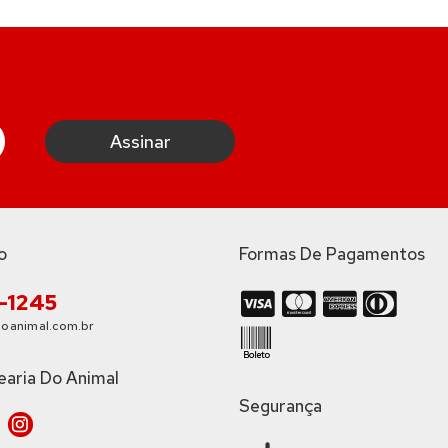
o
Formas De Pagamentos
3-1245
oanimal.com.br
earia Do Animal
Segurança