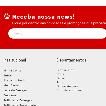
Receba nossa news!
Fique por dentro das novidades e promoções que prepar
Institucional
Departamentos
Farmácia Pet
Minha Conta
Cães
Entrar
Gatos
Status do Pedido
Aves
Meu Carrinho
Outros Animais
Produtos Naturais
Lista de Desejos
Empresa
Política de Entregas
Política de Privacidade