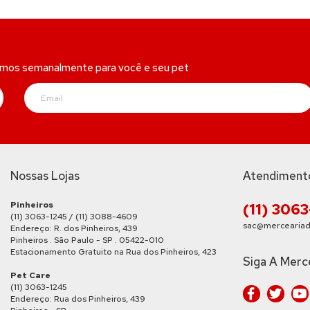
amos semanalmente para você e seu pet
Nossas Lojas
Atendiment
Pinheiros
(11) 306
(11) 3063-1245 / (11) 3088-4609
sac@merceariad
Endereço: R. dos Pinheiros, 439
Pinheiros . São Paulo - SP . 05422-010
Estacionamento Gratuito na Rua dos Pinheiros, 423
Siga A Merc
Pet Care
(11) 3063-1245
Endereço: Rua dos Pinheiros, 439