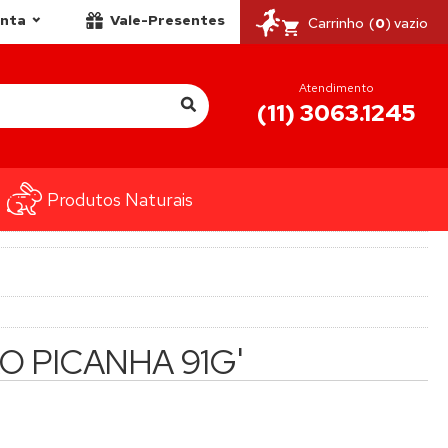
onta
Vale-Presentes
Carrinho
(
0
) vazio
Atendimento
(11) 3063.1245
Produtos Naturais
ÃO PICANHA 91G'