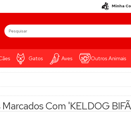
Minha C
Cães
Gatos
Aves
Outros Animais
s Marcados Com 'KELDOG BIF