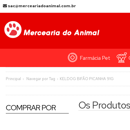
sac@merceariadoanimal.com.br
Farmácia Pet
Principal
Navegar por Tag
KELDOG BIFÃO PICANHA 91G
Os Produto
COMPRAR POR