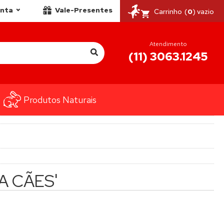
onta
Vale-Presentes
Carrinho
(
0
) vazio
Atendimento
(11) 3063.1245
Produtos Naturais
A CÃES'