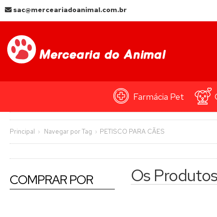
sac@merceariadoanimal.com.br
Farmácia Pet
Principal
Navegar por Tag
PETISCO PARA CÃES
Os Produto
COMPRAR POR