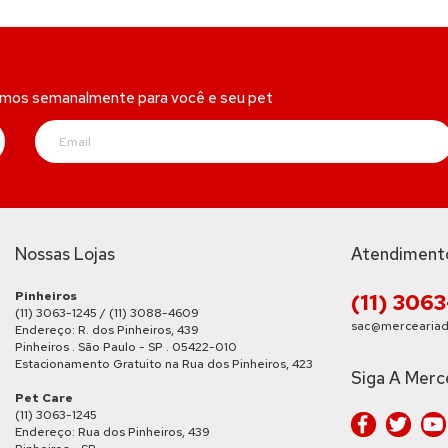
amos semanalmente para você e seu pet
Nossas Lojas
Atendiment
Pinheiros
(11) 306
(11) 3063-1245 / (11) 3088-4609
sac@merceariad
Endereço: R. dos Pinheiros, 439
Pinheiros . São Paulo - SP . 05422-010
Estacionamento Gratuito na Rua dos Pinheiros, 423
Siga A Merc
Pet Care
(11) 3063-1245
Endereço: Rua dos Pinheiros, 439