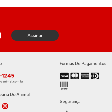
o
Formas De Pagamentos
3-1245
oanimal.com.br
earia Do Animal
Segurança