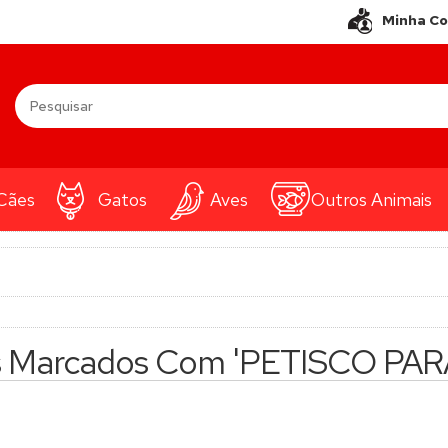
Minha C
Cães
Gatos
Aves
Outros Animais
s Marcados Com 'PETISCO PAR