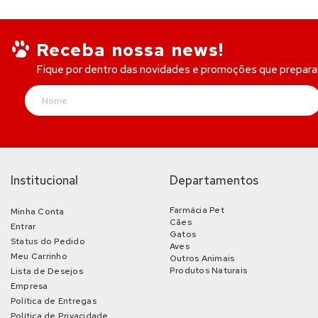
Receba nossa news!
Fique por dentro das novidades e promoções que prepar
Institucional
Departamentos
Farmácia Pet
Minha Conta
Cães
Entrar
Gatos
Status do Pedido
Aves
Meu Carrinho
Outros Animais
Produtos Naturais
Lista de Desejos
Empresa
Política de Entregas
Política de Privacidade