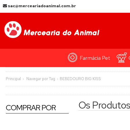
sac@merceariadoanimal.com.br
Farmácia Pet
Principal
Navegar por Tag
BEBEDOURO BIG KISS
Os Produto
COMPRAR POR