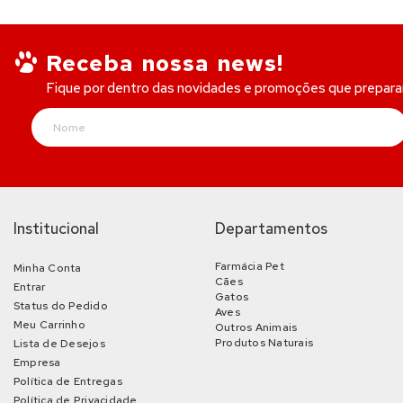
Receba nossa news!
Fique por dentro das novidades e promoções que prepar
Institucional
Departamentos
Farmácia Pet
Minha Conta
Cães
Entrar
Gatos
Status do Pedido
Aves
Meu Carrinho
Outros Animais
Produtos Naturais
Lista de Desejos
Empresa
Política de Entregas
Política de Privacidade