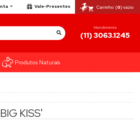
onta
Vale-Presentes
Carrinho
(
0
) vazio
Atendimento
(11) 3063.1245
Produtos Naturais
BIG KISS'