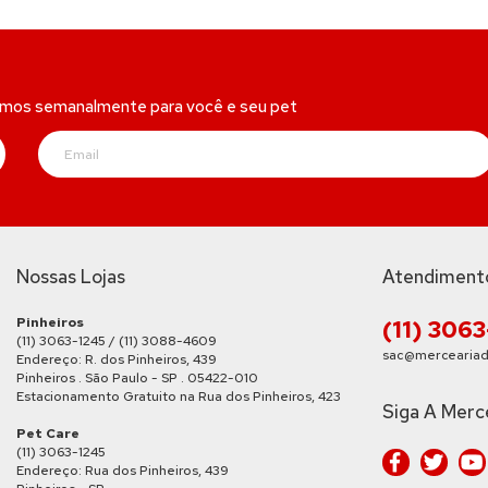
amos semanalmente para você e seu pet
Nossas Lojas
Atendiment
Pinheiros
(11) 306
(11) 3063-1245 / (11) 3088-4609
sac@merceariad
Endereço: R. dos Pinheiros, 439
Pinheiros . São Paulo - SP . 05422-010
Estacionamento Gratuito na Rua dos Pinheiros, 423
Siga A Merc
Pet Care
(11) 3063-1245
Endereço: Rua dos Pinheiros, 439