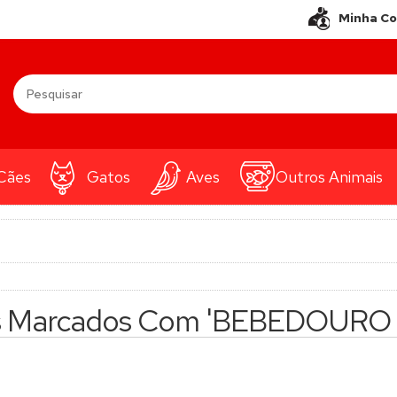
Minha C
Cães
Gatos
Aves
Outros Animais
s Marcados Com 'BEBEDOURO 