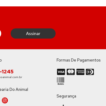
o
Formas De Pagamentos
3-1245
oanimal.com.br
earia Do Animal
Segurança