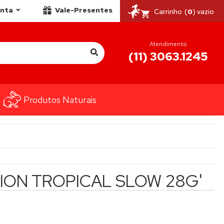
onta
Vale-Presentes
Carrinho
(
0
) vazio
Atendimento
(11) 3063.1245
Produtos Naturais
ATION TROPICAL SLOW 28G'