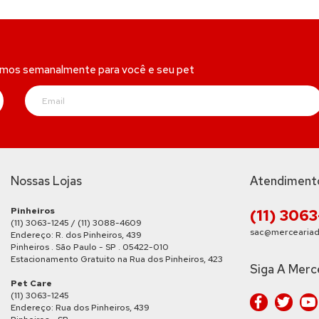
amos semanalmente para você e seu pet
Nossas Lojas
Atendiment
Pinheiros
(11) 306
(11) 3063-1245 / (11) 3088-4609
sac@merceariad
Endereço: R. dos Pinheiros, 439
Pinheiros . São Paulo - SP . 05422-010
Estacionamento Gratuito na Rua dos Pinheiros, 423
Siga A Merc
Pet Care
(11) 3063-1245
Endereço: Rua dos Pinheiros, 439