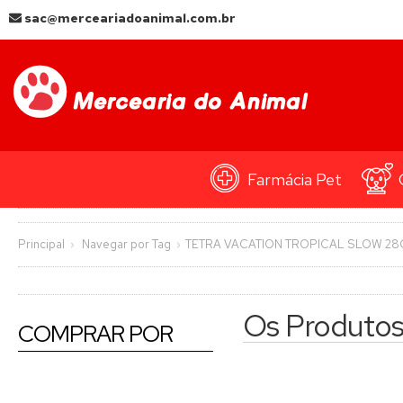
sac@merceariadoanimal.com.br
Farmácia Pet
Principal
Navegar por Tag
TETRA VACATION TROPICAL SLOW 28
Os Produto
COMPRAR POR