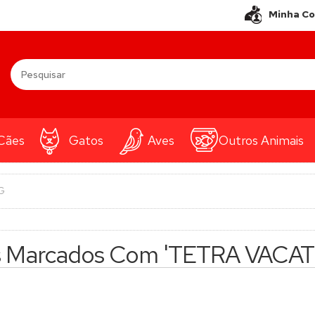
Minha C
Cães
Gatos
Aves
Outros Animais
G
s Marcados Com 'TETRA VAC