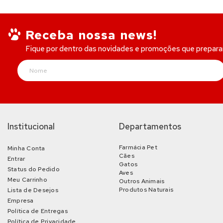
Receba nossa news!
Fique por dentro das novidades e promoções que prepar
Institucional
Departamentos
Farmácia Pet
Minha Conta
Cães
Entrar
Gatos
Status do Pedido
Aves
Meu Carrinho
Outros Animais
Produtos Naturais
Lista de Desejos
Empresa
Política de Entregas
Política de Privacidade