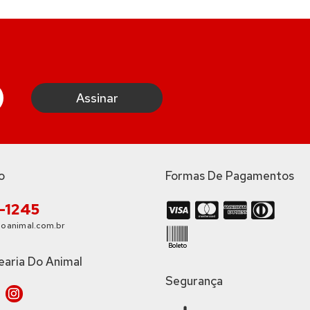
o
Formas De Pagamentos
3-1245
oanimal.com.br
earia Do Animal
Segurança