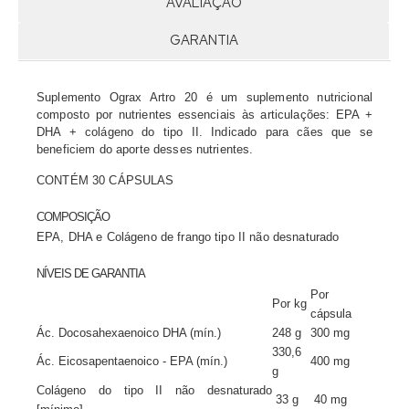
AVALIAÇÃO
GARANTIA
Suplemento Ograx Artro 20 é um suplemento nutricional
composto por nutrientes essenciais às articulações: EPA +
DHA + colágeno do tipo II.
Indicado para cães que se
beneficiem do aporte desses nutrientes.
CONTÉM 30 CÁPSULAS
COMPOSIÇÃO
EPA, DHA e Colágeno de frango tipo II não desnaturado
NÍVEIS DE GARANTIA
Por
Por kg
cápsula
Ác. Docosahexaenoico DHA (mín.)
248 g
300 mg
330,6
Ác. Eicosapentaenoico - EPA (mín.)
400 mg
g
Colágeno do tipo II não desnaturado
33 g
40 mg