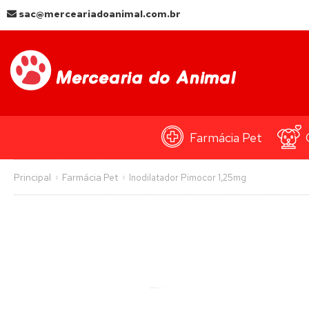
sac@merceariadoanimal.com.br
Farmácia Pet
Principal
Farmácia Pet
Inodilatador Pimocor 1,25mg