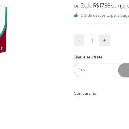
ou 5x de R$ 17,98 sem jur
10% de desconto
para paga
-
+
Simule seu frete
Compartilhe