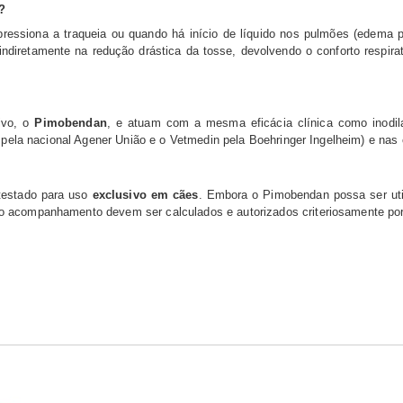
?
essiona a traqueia ou quando há início de líquido nos pulmões (edema 
indiretamente na redução drástica da tosse, devolvendo o conforto respirat
ivo, o
Pimobendan
, e atuam com a mesma eficácia clínica como inodila
do pela nacional Agener União e o Vetmedin pela Boehringer Ingelheim) e na
 testado para uso
exclusivo em cães
. Embora o Pimobendan possa ser ut
 o acompanhamento devem ser calculados e autorizados criteriosamente por 