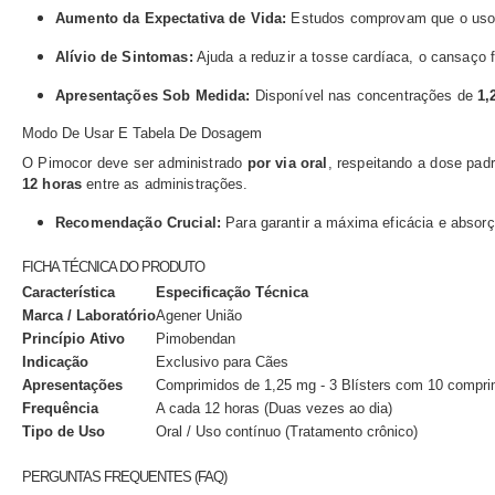
Aumento da Expectativa de Vida:
Estudos comprovam que o uso co
Alívio de Sintomas:
Ajuda a reduzir a tosse cardíaca, o cansaço f
Apresentações Sob Medida:
Disponível nas concentrações de
1,
Modo De Usar E Tabela De Dosagem
O Pimocor deve ser administrado
por via oral
, respeitando a dose pad
12 horas
entre as administrações.
Recomendação Crucial:
Para garantir a máxima eficácia e absorç
FICHA TÉCNICA DO PRODUTO
Característica
Especificação Técnica
Marca / Laboratório
Agener União
Princípio Ativo
Pimobendan
Indicação
Exclusivo para Cães
Apresentações
Comprimidos de 1,25 mg - 3 Blísters com 10 compr
Frequência
A cada 12 horas (Duas vezes ao dia)
Tipo de Uso
Oral / Uso contínuo (Tratamento crônico)
PERGUNTAS FREQUENTES (FAQ)