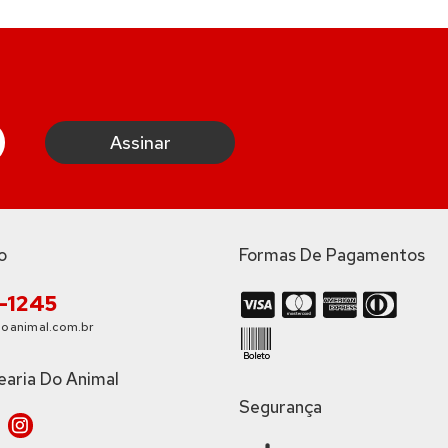
o
Formas De Pagamentos
3-1245
oanimal.com.br
earia Do Animal
Segurança