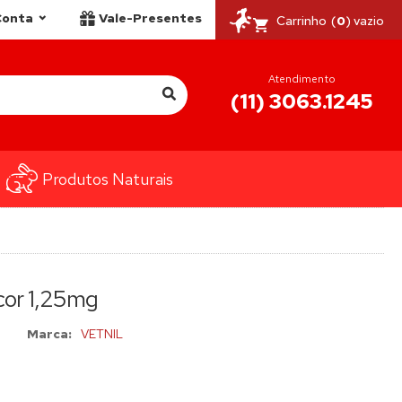
Conta
Vale-Presentes
Carrinho
(
0
) vazio
Atendimento
(11) 3063.1245
Produtos Naturais
cor 1,25mg
Marca:
VETNIL