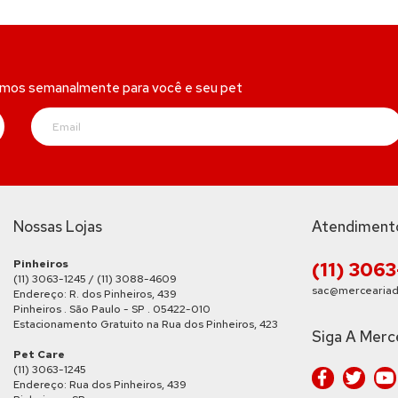
amos semanalmente para você e seu pet
Nossas Lojas
Atendiment
Pinheiros
(11) 306
(11) 3063-1245 / (11) 3088-4609
sac@merceariad
Endereço: R. dos Pinheiros, 439
Pinheiros . São Paulo - SP . 05422-010
Estacionamento Gratuito na Rua dos Pinheiros, 423
Siga A Merc
Pet Care
(11) 3063-1245
Endereço: Rua dos Pinheiros, 439