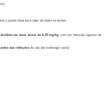
ica.
tar o ajuste ideal para cães de todos os portes.
e
dividida em duas doses de 0,25 mg/kg
, com um intervalo rigoroso de
 antes das refeições
do cão (de estômago vazio).