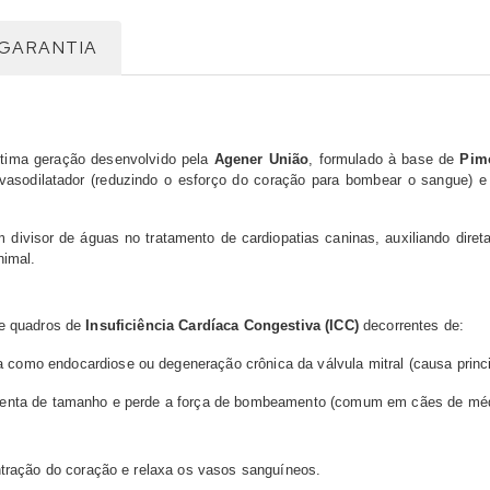
GARANTIA
ltima geração desenvolvido pela
Agener União
, formulado à base de
Pim
sodilatador (reduzindo o esforço do coração para bombear o sangue) e p
m divisor de águas no tratamento de cardiopatias caninas, auxiliando dir
nimal.
de quadros de
Insuficiência Cardíaca Congestiva (ICC)
decorrentes de:
omo endocardiose ou degeneração crônica da válvula mitral (causa princi
nta de tamanho e perde a força de bombeamento (comum em cães de médi
tração do coração e relaxa os vasos sanguíneos.