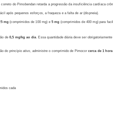
rreto do Pimobendan retarda a progressão da insuficiência cardíaca crôn
ácil após pequenos esforços, a fraqueza e a falta de ar (dispneia).
25 mg
(comprimidos de 100 mg) e
5 mg
(comprimidos de 400 mg) para facili
rão de
0,5 mg/kg ao dia
. Essa quantidade diária deve ser obrigatoriament
ão do princípio ativo, administre o comprimido de Pimocor
cerca de 1 hora
imidos cada