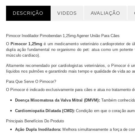
DESCRIÇÃO
VIDEOS
AVALIAÇÃO
Pimocor Inodilador Pimobendan 1,25mg Agener União Para Cães
O
Pimocor 1,25mg
é um medicamento veterinário cardioprotetor de ú
dupla ação fundamental no organismo do pet: atua como um potente va
músculo cardíaco).
Altamente recomendado por cardiologistas veterinários, o Pimocor é u
líquidos nos pulmões e garantindo mais tempo e qualidade de vida ao a
Para Que Serve O Pimocor?
O Pimocor é indicado exclusivamente para cães e atua no tratamento 
Doença Mixomatosa da Valva Mitral (DMVM):
Também conhecida c
Cardiomiopatia Dilatada (CMD):
Condição em que o coração aume
Principais Benefícios Do Produto
Ação Dupla Inodiladora:
Melhora simultaneamente a força de con