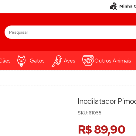
Minha 
Cães
Gatos
Aves
Outros Animais
Inodilatador Pimo
SKU:
61055
R$ 89,90