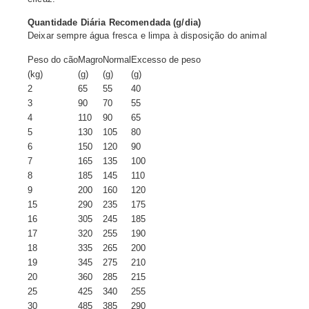
Quantidade Diária Recomendada (g/dia)
Deixar sempre água fresca e limpa à disposição do animal
Peso do cão
Magro
Normal
Excesso de peso
(kg)
(g)
(g)
(g)
2
65
55
40
3
90
70
55
4
110
90
65
5
130
105
80
6
150
120
90
7
165
135
100
8
185
145
110
9
200
160
120
15
290
235
175
16
305
245
185
17
320
255
190
18
335
265
200
19
345
275
210
20
360
285
215
25
425
340
255
30
485
385
290