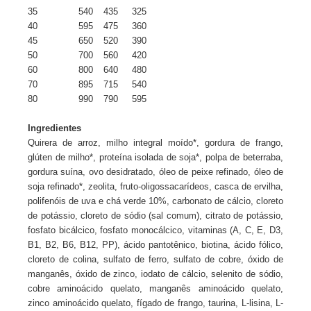
35
540
435
325
40
595
475
360
45
650
520
390
50
700
560
420
60
800
640
480
70
895
715
540
80
990
790
595
Ingredientes
Quirera de arroz, milho integral moído*, gordura de frango,
glúten de milho*, proteína isolada de soja*, polpa de beterraba,
gordura suína, ovo desidratado, óleo de peixe refinado, óleo de
soja refinado*, zeolita, fruto-oligossacarídeos, casca de ervilha,
polifenóis de uva e chá verde 10%, carbonato de cálcio, cloreto
de potássio, cloreto de sódio (sal comum), citrato de potássio,
fosfato bicálcico, fosfato monocálcico, vitaminas (A, C, E, D3,
B1, B2, B6, B12, PP), ácido pantotênico, biotina, ácido fólico,
cloreto de colina, sulfato de ferro, sulfato de cobre, óxido de
manganês, óxido de zinco, iodato de cálcio, selenito de sódio,
cobre aminoácido quelato, manganês aminoácido quelato,
zinco aminoácido quelato, fígado de frango, taurina, L-lisina, L-