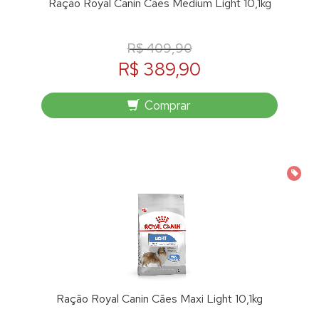
Ração Royal Canin Cães Medium Light 10,1kg
R$ 409,90
R$ 389,90
Comprar
PRO
Ração Royal Canin Cães Maxi Light 10,1kg