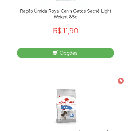
Ração Úmida Royal Canin Gatos Sachê Light
Weight 85g
R$ 11,90
Opções
PRO