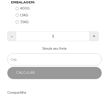
EMBALAGEM:
400G
1,5KG
7,5KG
-
+
Simule seu frete
CALCULAR
Compartilhe