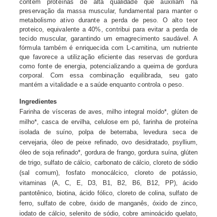
contém proteínas de alta qualidade que auxiliam na
preservação da massa muscular, fundamental para manter o
metabolismo ativo durante a perda de peso. O alto teor
proteico, equivalente a 40%, contribui para evitar a perda de
tecido muscular, garantindo um emagrecimento saudável. A
fórmula também é enriquecida com L-carnitina, um nutriente
que favorece a utilização eficiente das reservas de gordura
como fonte de energia, potencializando a queima de gordura
corporal. Com essa combinação equilibrada, seu gato
mantém a vitalidade e a saúde enquanto controla o peso.
Ingredientes
Farinha de vísceras de aves, milho integral moído*, glúten de
milho*, casca de ervilha, celulose em pó, farinha de proteína
isolada de suíno, polpa de beterraba, levedura seca de
cervejaria, óleo de peixe refinado, ovo desidratado, psyllium,
óleo de soja refinado*, gordura de frango, gordura suína, glúten
de trigo, sulfato de cálcio, carbonato de cálcio, cloreto de sódio
(sal comum), fosfato monocálcico, cloreto de potássio,
vitaminas (A, C, E, D3, B1, B2, B6, B12, PP), ácido
pantotênico, biotina, ácido fólico, cloreto de colina, sulfato de
ferro, sulfato de cobre, óxido de manganês, óxido de zinco,
iodato de cálcio, selenito de sódio, cobre aminoácido quelato,