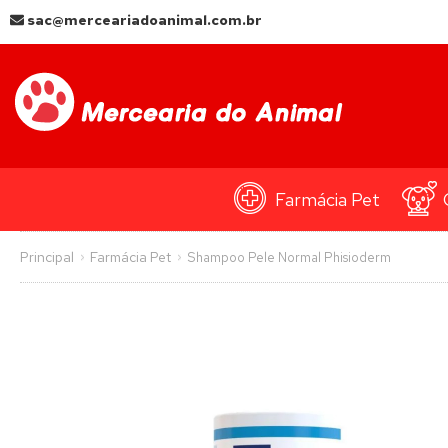
sac@merceariadoanimal.com.br
Farmácia Pet
Principal
Farmácia Pet
Shampoo Pele Normal Phisioderm