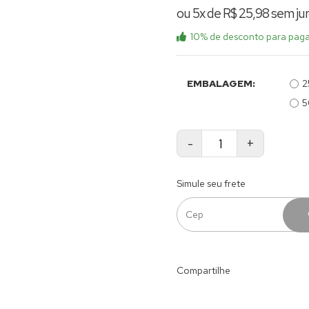
ou 5x de R$ 25,98 sem ju
10% de desconto
para paga
EMBALAGEM:
2
5
-
+
Simule seu frete
Compartilhe