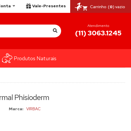
Conta
Vale-Presentes
Carrinho
(
0
) vazio
Atendimento
(11) 3063.1245
Produtos Naturais
mal Phisioderm
Marca:
VIRBAC