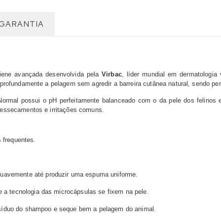
GARANTIA
iene avançada desenvolvida pela
Virbac
, líder mundial em dermatologia
rofundamente a pelagem sem agredir a barreira cutânea natural, sendo perf
ormal possui o pH perfeitamente balanceado com o da pele dos felinos e
ressecamentos e irritações comuns.
 frequentes.
uavemente até produzir uma espuma uniforme.
e a tecnologia das microcápsulas se fixem na pele.
síduo do shampoo e seque bem a pelagem do animal.