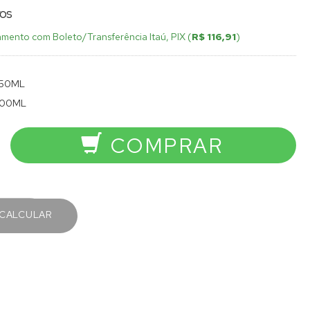
ros
mento com Boleto/Transferência Itaú, PIX (
R$ 116,91
)
50ML
00ML
COMPRAR
CALCULAR