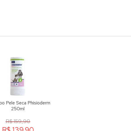
o Pele Seca Phisioderm
250ml
R$ 159,90
R$ 139,90