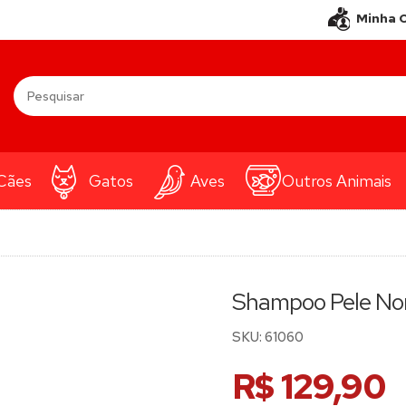
Minha 
Cães
Gatos
Aves
Outros Animais
Shampoo Pele Nor
SKU:
61060
R$ 129,90