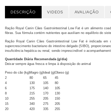
DESCRIÇÃO
VIDEOS
AVALIAÇÃO
Ração Royal Canin Cães Gastrointestinal Low Fat é um alimento coad
fibras. Sua fórmula contém nutrientes que auxiliam no equilíbrio do sis
Ração Royal Canin Cães Gastrointestinal Low Fat é indicada em caso
supercrescimento bacteriano do intestino delgado (SIBO), proporciona
insuficiência hepática ou renal, sendo imprescindível o acompanhamento 
Quantidade Diária Recomendada (g/dia)
Deixar sempre água fresca e limpa à disposição do animal
Peso do cão (kg)
Magro (g)
Ideal (g)
Obeso (g)
2
80
65
45
4
130
105
80
6
175
140
105
8
215
170
130
10
255
205
150
15
340
275
205
20
420
335
255