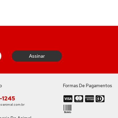
o
Formas De Pagamentos
3-1245
oanimal.com.br