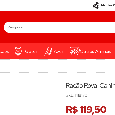
Minha 
Cães
Gatos
Aves
Outros Animais
Ração Royal Canin
SKU:
1118130
R$ 119,50