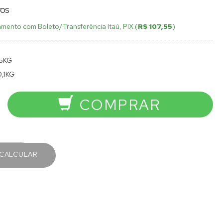
ros
mento com Boleto/Transferência Itaú, PIX (
R$ 107,55
)
,5KG
0,1KG
COMPRAR
CALCULAR