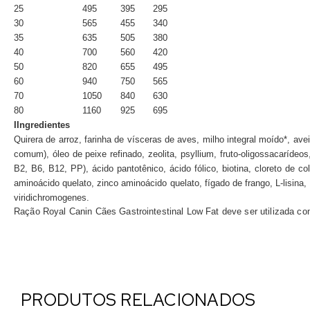
25
495
395
295
30
565
455
340
35
635
505
380
40
700
560
420
50
820
655
495
60
940
750
565
70
1050
840
630
80
1160
925
695
IIngredientes
Quirera de arroz, farinha de vísceras de aves, milho integral moído*, avei
comum), óleo de peixe refinado, zeolita, psyllium, fruto-oligossacarídeo
B2, B6, B12, PP), ácido pantotênico, ácido fólico, biotina, cloreto de c
aminoácido quelato, zinco aminoácido quelato, fígado de frango, L-lisina,
viridichromogenes.
Ração Royal Canin Cães Gastrointestinal Low Fat
deve ser utilizada co
PRODUTOS RELACIONADOS