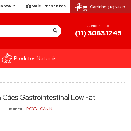
Conta
Vale-Presentes
Carrinho
(
0
) vazio
Atendimento
(11) 3063.1245
Produtos Naturais
 Cães Gastrointestinal Low Fat
Marca:
ROYAL CANIN