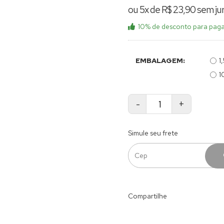
ou 5x de R$ 23,90 sem ju
10% de desconto
para paga
EMBALAGEM:
1
1
-
+
Simule seu frete
Compartilhe