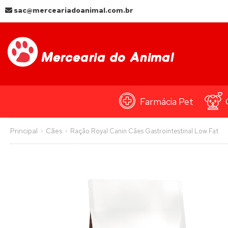
sac@merceariadoanimal.com.br
Farmácia Pet
Principal
Cães
Ração Royal Canin Cães Gastrointestinal Low Fat