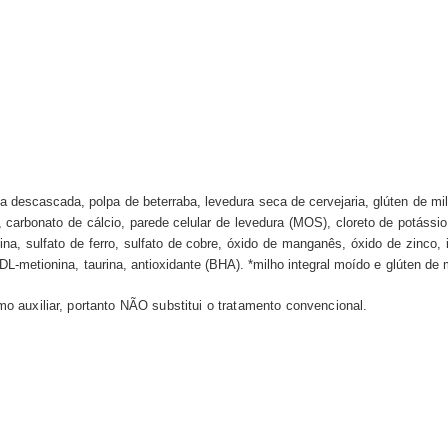
a descascada, polpa de beterraba, levedura seca de cervejaria, glúten de milh
s, carbonato de cálcio, parede celular de levedura (MOS), cloreto de potáss
olina, sulfato de ferro, sulfato de cobre, óxido de manganês, óxido de zinco
 DL-metionina, taurina, antioxidante (BHA). *milho integral moído e glúten d
mo auxiliar, portanto NÃO substitui o tratamento convencional.