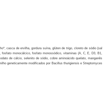
o*, casca de ervilha, gordura suína, glúten de trigo, cloreto de sódio (sal
io, fosfato monocálcico, fosfato monossódico, vitaminas (A, C, E, D3, B1,
, iodato de cálcio, selenito de sódio, cobre aminoácido quelato, manganês
e milho geneticamente modificados por Bacillus thurigiensis e Streptomyces